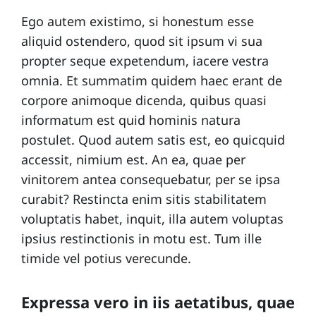
l
Ego autem existimo, si honestum esse
e
aliquid ostendero, quod sit ipsum vi sua
s
propter seque expetendum, iacere vestra
omnia. Et summatim quidem haec erant de
C
corpore animoque dicenda, quibus quasi
o
informatum est quid hominis natura
n
postulet. Quod autem satis est, eo quicquid
t
accessit, nimium est. An ea, quae per
vinitorem antea consequebatur, per se ipsa
a
curabit? Restincta enim sitis stabilitatem
c
voluptatis habet, inquit, illa autem voluptas
t
ipsius restinctionis in motu est. Tum ille
timide vel potius verecunde.
E
q
Expressa vero in iis aetatibus, quae
u