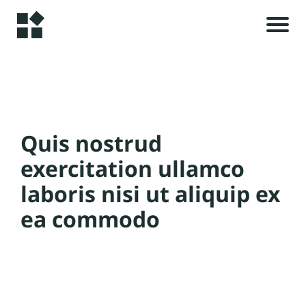
A
c
c
u
i
e
Quis nostrud
il
exercitation ullamco
i
laboris nisi ut aliquip ex
A
ea commodo
l
r
t
i
c