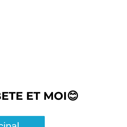
ETE ET MOI
😊
cipal