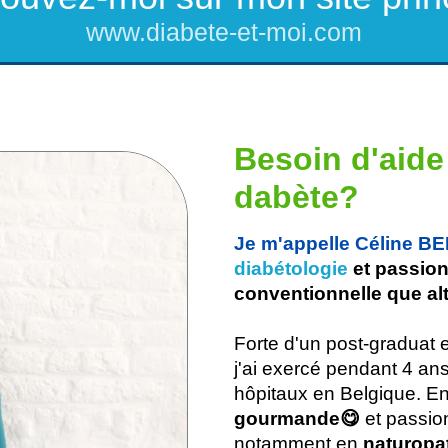
www.diabete-et-moi.com
Besoin d'aide 
dabète?
Je m'appelle Céline 
diabétologie
et passio
conventionnelle que alt
Forte d'un post-graduat 
j'ai exercé pendant 4 an
hôpitaux en Belgique. En
gourmande😋
et passio
notamment en
naturopat