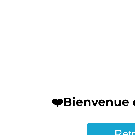
❤️Bienvenue 
Retr