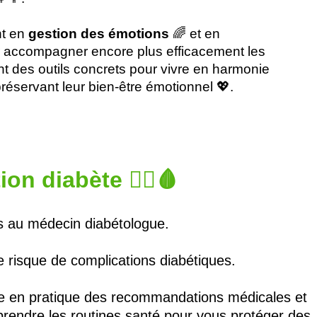
nt en
gestion des émotions
🌈 et en
 accompagner encore plus efficacement les
nt des outils concrets pour vivre en harmonie
préservant leur bien-être émotionnel 💖.
on diabète 👩‍⚕️🩸
es au médecin diabétologue.
le risque de complications diabétiques.
a mise en pratique des recommandations médicales et
prendre les routines santé pour vous protéger des