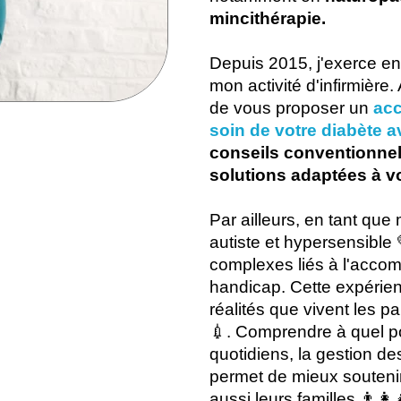
mincithérapie.
Depuis 2015, j'exerce en
mon activité d'infirmière. 
de vous proposer un
ac
soin de votre diabète a
conseils conventionnels
solutions adaptées à vo
Par ailleurs, en tant que
autiste et hypersensible 
complexes liés à l'acco
handicap. Cette expérien
réalités que vivent les p
💉. Comprendre à quel poin
quotidiens, la gestion d
permet de mieux soutenir
aussi leurs familles 👨‍👩‍